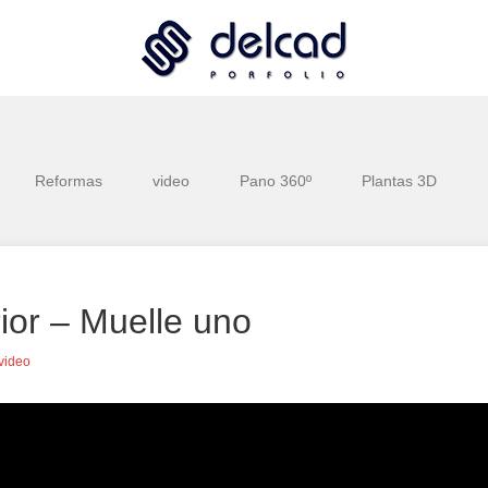
Reformas
video
Pano 360º
Plantas 3D
rior – Muelle uno
video