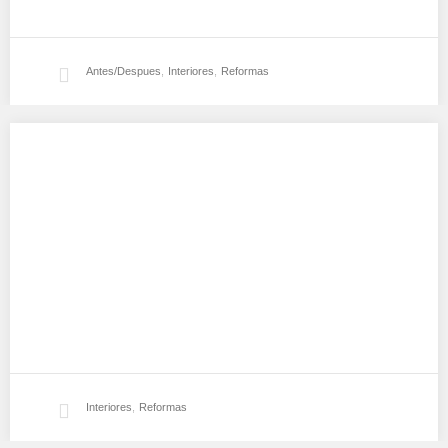
Antes/Despues
,
Interiores
,
Reformas
Vestidor gamadecor
Infografía de interior de armario vestidor gamadecor.…
Interiores
,
Reformas