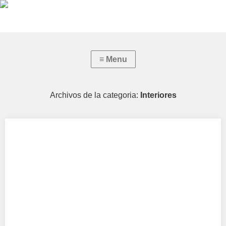
Archivos de la categoria:
Interiores
Home staging
Home Staging mejora la experiencia de compra creando Tour
Virtuales 360º. Vende Más y Más Rápido.…